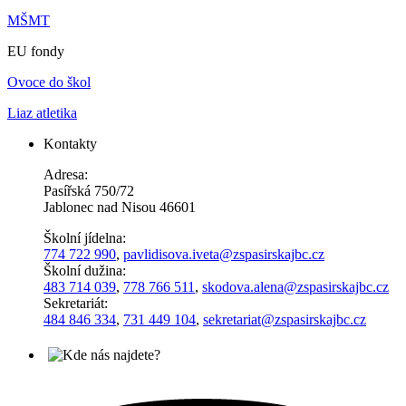
MŠMT
EU fondy
Ovoce do škol
Liaz atletika
Kontakty
Adresa:
Pasířská 750/72
Jablonec nad Nisou 46601
Školní jídelna:
774 722 990
,
pavlidisova.iveta@
zspasirskajbc.cz
Školní dužina:
483 714 039
,
778 766 511
,
skodova.alena
@zspasirskajbc.cz
Sekretariát:
484 846 334
,
731 449 104
,
sekretariat@zspasirskajbc.cz