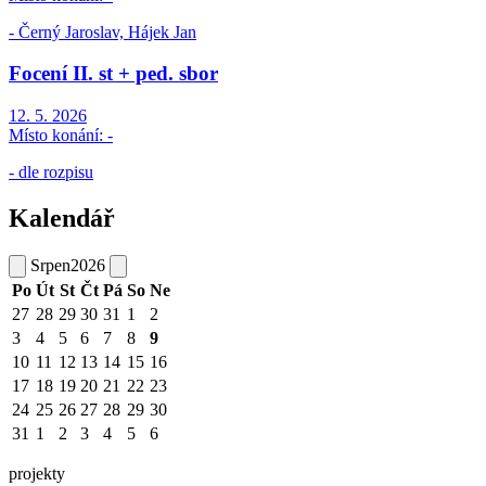
- Černý Jaroslav, Hájek Jan
Focení II. st + ped. sbor
12. 5. 2026
Místo konání:
-
- dle rozpisu
Kalendář
Srpen
2026
Po
Út
St
Čt
Pá
So
Ne
27
28
29
30
31
1
2
3
4
5
6
7
8
9
10
11
12
13
14
15
16
17
18
19
20
21
22
23
24
25
26
27
28
29
30
31
1
2
3
4
5
6
projekty