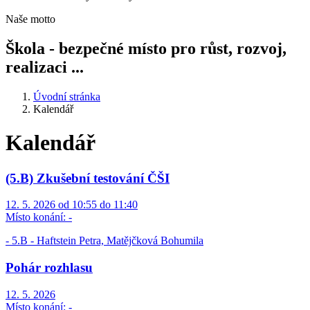
Naše motto
Škola - bezpečné místo pro růst, rozvoj,
realizaci ...
Úvodní stránka
Kalendář
Kalendář
(5.B) Zkušební testování ČŠI
12. 5. 2026 od 10:55 do 11:40
Místo konání:
-
- 5.B - Haftstein Petra, Matějčková Bohumila
Pohár rozhlasu
12. 5. 2026
Místo konání:
-