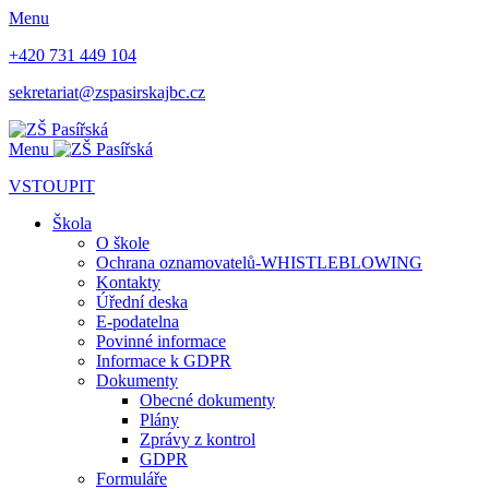
Menu
+420 731 449 104
sekretariat@zspasirskajbc.cz
Menu
VSTOUPIT
Škola
O škole
Ochrana oznamovatelů-WHISTLEBLOWING
Kontakty
Úřední deska
E-podatelna
Povinné informace
Informace k GDPR
Dokumenty
Obecné dokumenty
Plány
Zprávy z kontrol
GDPR
Formuláře