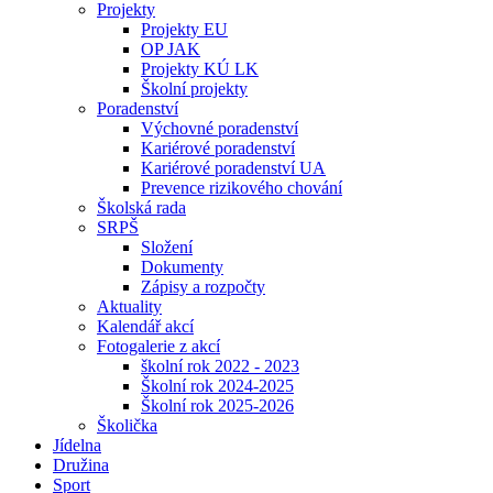
Projekty
Projekty EU
OP JAK
Projekty KÚ LK
Školní projekty
Poradenství
Výchovné poradenství
Kariérové poradenství
Kariérové poradenství UA
Prevence rizikového chování
Školská rada
SRPŠ
Složení
Dokumenty
Zápisy a rozpočty
Aktuality
Kalendář akcí
Fotogalerie z akcí
školní rok 2022 - 2023
Školní rok 2024-2025
Školní rok 2025-2026
Školička
Jídelna
Družina
Sport