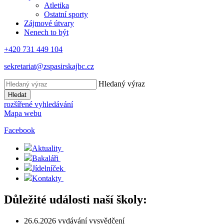
Atletika
Ostatní sporty
Zájmové útvary
Nenech to být
+420 731 449 104
sekretariat@zspasirskajbc.cz
Hledaný výraz
Hledat
rozšířené vyhledávání
Mapa webu
Facebook
Aktuality
Bakaláři
Jídelníček
Kontakty
Důležité události naší školy:
26.6.2026 vydávání vysvědčení