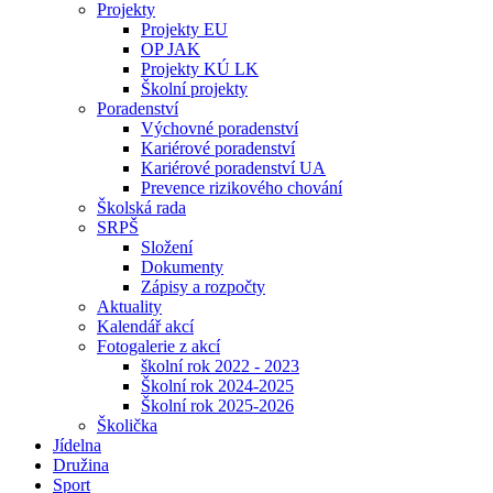
Projekty
Projekty EU
OP JAK
Projekty KÚ LK
Školní projekty
Poradenství
Výchovné poradenství
Kariérové poradenství
Kariérové poradenství UA
Prevence rizikového chování
Školská rada
SRPŠ
Složení
Dokumenty
Zápisy a rozpočty
Aktuality
Kalendář akcí
Fotogalerie z akcí
školní rok 2022 - 2023
Školní rok 2024-2025
Školní rok 2025-2026
Školička
Jídelna
Družina
Sport