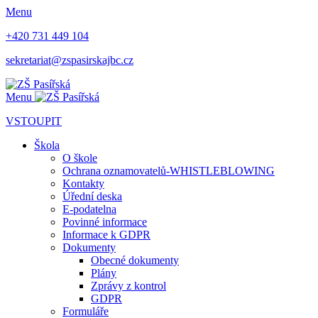
Menu
+420 731 449 104
sekretariat@zspasirskajbc.cz
Menu
VSTOUPIT
Škola
O škole
Ochrana oznamovatelů-WHISTLEBLOWING
Kontakty
Úřední deska
E-podatelna
Povinné informace
Informace k GDPR
Dokumenty
Obecné dokumenty
Plány
Zprávy z kontrol
GDPR
Formuláře