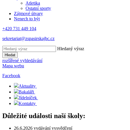
Atletika
Ostatní sporty
Zájmové útvary
Nenech to být
+420 731 449 104
sekretariat@zspasirskajbc.cz
Hledaný výraz
Hledat
rozšířené vyhledávání
Mapa webu
Facebook
Aktuality
Bakaláři
Jídelníček
Kontakty
Důležité události naší školy:
26.6.2026 vydávání vysvědčení