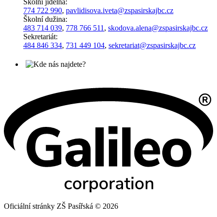
Školní jídelna:
774 722 990
,
pavlidisova.iveta@
zspasirskajbc.cz
Školní dužina:
483 714 039
,
778 766 511
,
skodova.alena
@zspasirskajbc.cz
Sekretariát:
484 846 334
,
731 449 104
,
sekretariat@zspasirskajbc.cz
Oficiální stránky ZŠ Pasířská © 2026