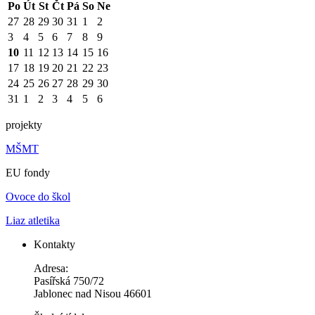
Po
Út
St
Čt
Pá
So
Ne
27
28
29
30
31
1
2
3
4
5
6
7
8
9
10
11
12
13
14
15
16
17
18
19
20
21
22
23
24
25
26
27
28
29
30
31
1
2
3
4
5
6
projekty
MŠMT
EU fondy
Ovoce do škol
Liaz atletika
Kontakty
Adresa:
Pasířská 750/72
Jablonec nad Nisou 46601