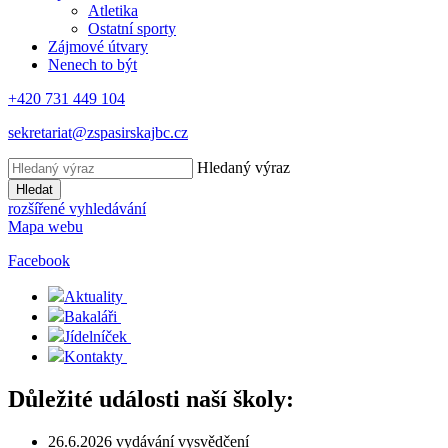
Atletika
Ostatní sporty
Zájmové útvary
Nenech to být
+420 731 449 104
sekretariat@zspasirskajbc.cz
Hledaný výraz
Hledat
rozšířené vyhledávání
Mapa webu
Facebook
Aktuality
Bakaláři
Jídelníček
Kontakty
Důležité události naší školy:
26.6.2026 vydávání vysvědčení