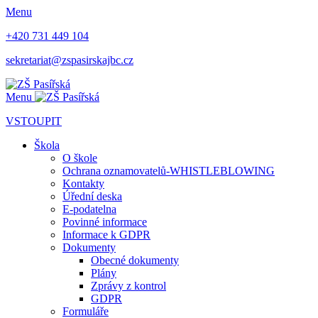
Menu
+420 731 449 104
sekretariat@zspasirskajbc.cz
Menu
VSTOUPIT
Škola
O škole
Ochrana oznamovatelů-WHISTLEBLOWING
Kontakty
Úřední deska
E-podatelna
Povinné informace
Informace k GDPR
Dokumenty
Obecné dokumenty
Plány
Zprávy z kontrol
GDPR
Formuláře