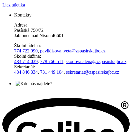
Liaz atletika
Kontakty
Adresa:
Pasířská 750/72
Jablonec nad Nisou 46601
Školní jídelna:
774 722 990
,
pavlidisova.iveta@
zspasirskajbc.cz
Školní dužina:
483 714 039
,
778 766 511
,
skodova.alena
@zspasirskajbc.cz
Sekretariát:
484 846 334
,
731 449 104
,
sekretariat@zspasirskajbc.cz