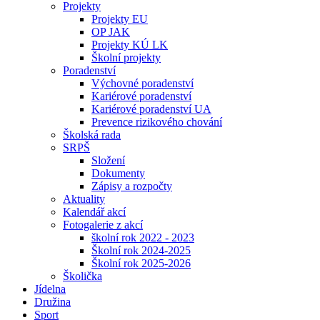
Projekty
Projekty EU
OP JAK
Projekty KÚ LK
Školní projekty
Poradenství
Výchovné poradenství
Kariérové poradenství
Kariérové poradenství UA
Prevence rizikového chování
Školská rada
SRPŠ
Složení
Dokumenty
Zápisy a rozpočty
Aktuality
Kalendář akcí
Fotogalerie z akcí
školní rok 2022 - 2023
Školní rok 2024-2025
Školní rok 2025-2026
Školička
Jídelna
Družina
Sport