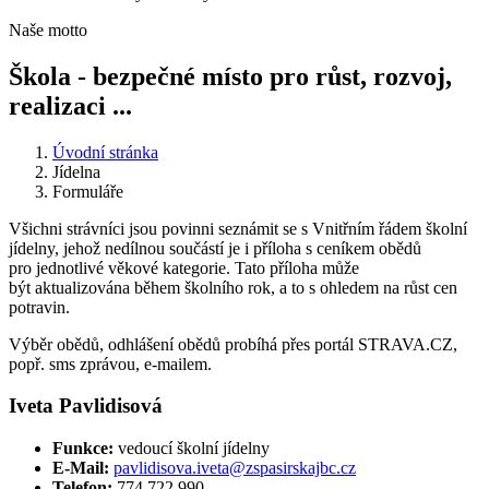
Naše motto
Škola - bezpečné místo pro růst, rozvoj,
realizaci ...
Úvodní stránka
Jídelna
Formuláře
Všichni strávníci jsou povinni seznámit se s Vnitřním řádem školní
jídelny, jehož nedílnou součástí je i příloha s ceníkem obědů
pro jednotlivé věkové kategorie. Tato příloha může
být aktualizována během školního rok, a to s ohledem na růst cen
potravin.
Výběr obědů, odhlášení obědů probíhá přes portál STRAVA.CZ,
popř. sms zprávou, e-mailem.
Iveta Pavlidisová
Funkce:
vedoucí školní jídelny
E-Mail:
pavlidisova.iveta@zspasirskajbc.cz
Telefon:
774 722 990