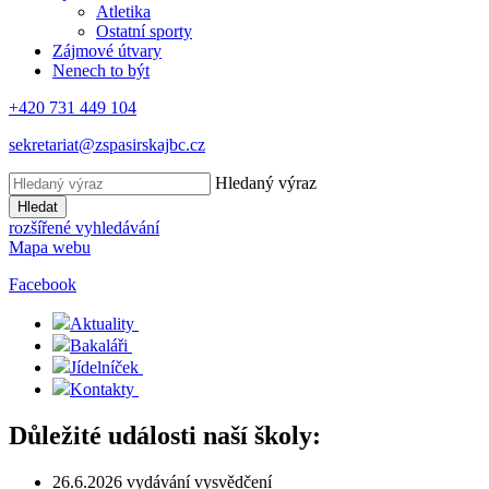
Atletika
Ostatní sporty
Zájmové útvary
Nenech to být
+420 731 449 104
sekretariat@zspasirskajbc.cz
Hledaný výraz
Hledat
rozšířené vyhledávání
Mapa webu
Facebook
Aktuality
Bakaláři
Jídelníček
Kontakty
Důležité události naší školy:
26.6.2026 vydávání vysvědčení