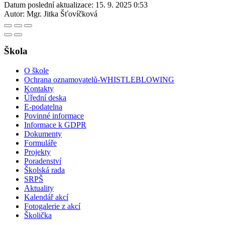
Datum poslední aktualizace:
15. 9. 2025 0:53
Autor:
Mgr. Jitka Šťovíčková
Škola
O škole
Ochrana oznamovatelů-WHISTLEBLOWING
Kontakty
Úřední deska
E-podatelna
Povinné informace
Informace k GDPR
Dokumenty
Formuláře
Projekty
Poradenství
Školská rada
SRPŠ
Aktuality
Kalendář akcí
Fotogalerie z akcí
Školička