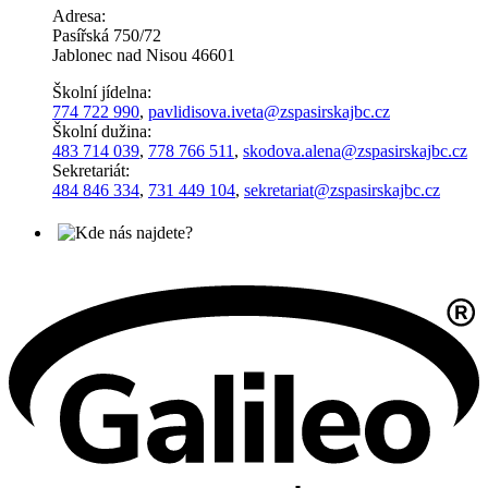
Adresa:
Pasířská 750/72
Jablonec nad Nisou 46601
Školní jídelna:
774 722 990
,
pavlidisova.iveta@
zspasirskajbc.cz
Školní dužina:
483 714 039
,
778 766 511
,
skodova.alena
@zspasirskajbc.cz
Sekretariát:
484 846 334
,
731 449 104
,
sekretariat@zspasirskajbc.cz