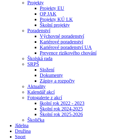
Projekty
Projekty EU
OP JAK
Projekty KÚ LK
Školní projekty
Poradenství
Výchovné poradenství
Kariérové poradenství
Kariérové poradenství UA
Prevence rizikového chování
Školská rada
SRPŠ
Složení
Dokumenty
Zápisy a rozpočty
Aktuality
Kalendář akcí
Fotogalerie z akcí
školní rok 2022 - 2023
Školní rok 2024-2025
Školní rok 2025-2026
Školička
Jídelna
Družina
Sport