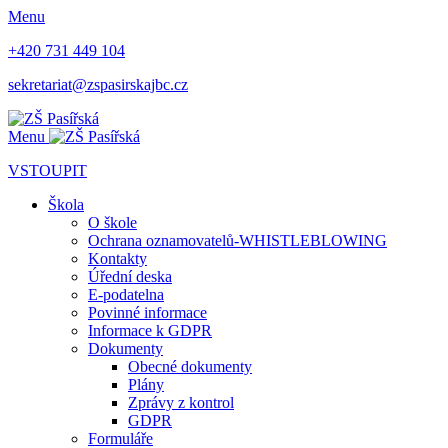
Menu
+420 731 449 104
sekretariat@zspasirskajbc.cz
Menu
VSTOUPIT
Škola
O škole
Ochrana oznamovatelů-WHISTLEBLOWING
Kontakty
Úřední deska
E-podatelna
Povinné informace
Informace k GDPR
Dokumenty
Obecné dokumenty
Plány
Zprávy z kontrol
GDPR
Formuláře