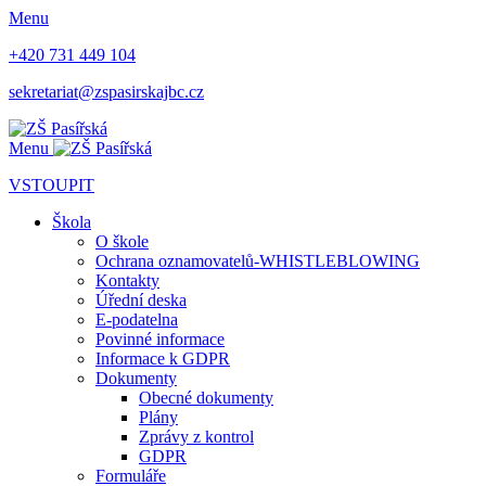
Menu
+420 731 449 104
sekretariat@zspasirskajbc.cz
Menu
VSTOUPIT
Škola
O škole
Ochrana oznamovatelů-WHISTLEBLOWING
Kontakty
Úřední deska
E-podatelna
Povinné informace
Informace k GDPR
Dokumenty
Obecné dokumenty
Plány
Zprávy z kontrol
GDPR
Formuláře