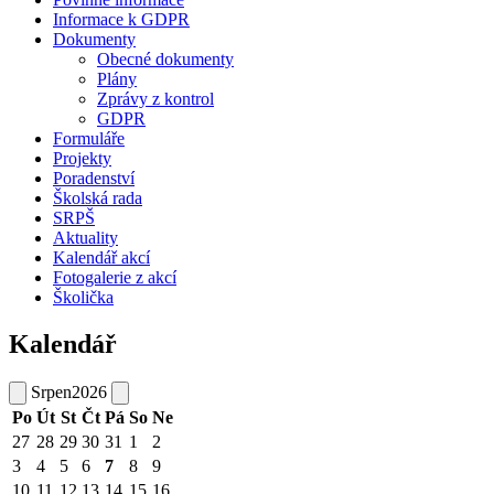
Informace k GDPR
Dokumenty
Obecné dokumenty
Plány
Zprávy z kontrol
GDPR
Formuláře
Projekty
Poradenství
Školská rada
SRPŠ
Aktuality
Kalendář akcí
Fotogalerie z akcí
Školička
Kalendář
Srpen
2026
Po
Út
St
Čt
Pá
So
Ne
27
28
29
30
31
1
2
3
4
5
6
7
8
9
10
11
12
13
14
15
16