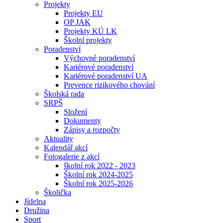
Projekty
Projekty EU
OP JAK
Projekty KÚ LK
Školní projekty
Poradenství
Výchovné poradenství
Kariérové poradenství
Kariérové poradenství UA
Prevence rizikového chování
Školská rada
SRPŠ
Složení
Dokumenty
Zápisy a rozpočty
Aktuality
Kalendář akcí
Fotogalerie z akcí
školní rok 2022 - 2023
Školní rok 2024-2025
Školní rok 2025-2026
Školička
Jídelna
Družina
Sport