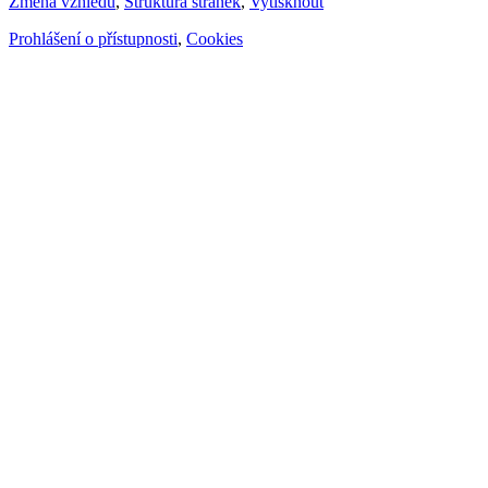
Změna vzhledu
,
Struktura stránek
,
Vytisknout
Prohlášení o přístupnosti
,
Cookies