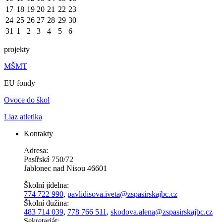
17
18
19
20
21
22
23
24
25
26
27
28
29
30
31
1
2
3
4
5
6
projekty
MŠMT
EU fondy
Ovoce do škol
Liaz atletika
Kontakty
Adresa:
Pasířská 750/72
Jablonec nad Nisou 46601
Školní jídelna:
774 722 990
,
pavlidisova.iveta@
zspasirskajbc.cz
Školní dužina:
483 714 039
,
778 766 511
,
skodova.alena
@zspasirskajbc.cz
Sekretariát: