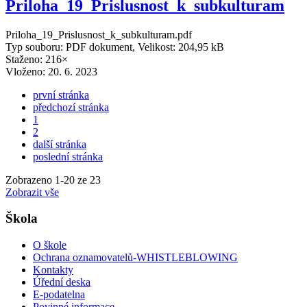
Priloha_19_Prislusnost_k_subkulturam
Priloha_19_Prislusnost_k_subkulturam.pdf
Typ souboru: PDF dokument, Velikost: 204,95 kB
Staženo: 216×
Vloženo:
20. 6. 2023
první stránka
předchozí stránka
1
2
další stránka
poslední stránka
Zobrazeno
1
-
20
ze 23
Zobrazit vše
Škola
O škole
Ochrana oznamovatelů-WHISTLEBLOWING
Kontakty
Úřední deska
E-podatelna
Povinné informace