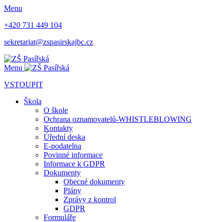
Menu
+420 731 449 104
sekretariat@zspasirskajbc.cz
Menu
VSTOUPIT
Škola
O škole
Ochrana oznamovatelů-WHISTLEBLOWING
Kontakty
Úřední deska
E-podatelna
Povinné informace
Informace k GDPR
Dokumenty
Obecné dokumenty
Plány
Zprávy z kontrol
GDPR
Formuláře