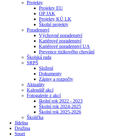
Projekty
Projekty EU
OP JAK
Projekty KÚ LK
Školní projekty
Poradenství
Výchovné poradenství
Kariérové poradenství
Kariérové poradenství UA
Prevence rizikového chování
Školská rada
SRPŠ
Složení
Dokumenty
Zápisy a rozpočty
Aktuality
Kalendář akcí
Fotogalerie z akcí
školní rok 2022 - 2023
Školní rok 2024-2025
Školní rok 2025-2026
Školička
Jídelna
Družina
Sport