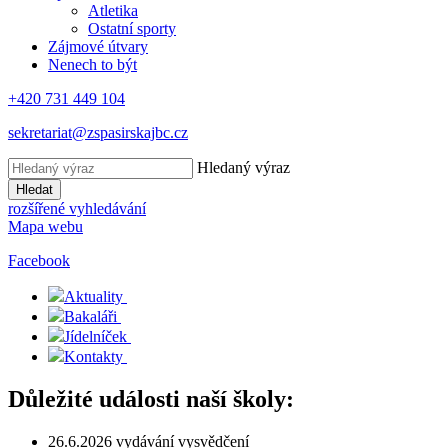
Atletika
Ostatní sporty
Zájmové útvary
Nenech to být
+420 731 449 104
sekretariat@zspasirskajbc.cz
Hledaný výraz
Hledat
rozšířené vyhledávání
Mapa webu
Facebook
Aktuality
Bakaláři
Jídelníček
Kontakty
Důležité události naší školy:
26.6.2026 vydávání vysvědčení