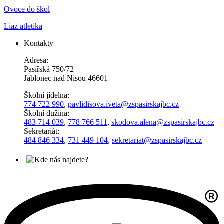
Ovoce do škol
Liaz atletika
Kontakty
Adresa:
Pasířská 750/72
Jablonec nad Nisou 46601
Školní jídelna:
774 722 990
,
pavlidisova.iveta@
zspasirskajbc.cz
Školní dužina:
483 714 039
,
778 766 511
,
skodova.alena
@zspasirskajbc.cz
Sekretariát:
484 846 334
,
731 449 104
,
sekretariat@zspasirskajbc.cz