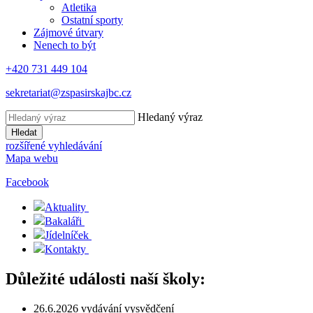
Atletika
Ostatní sporty
Zájmové útvary
Nenech to být
+420 731 449 104
sekretariat@zspasirskajbc.cz
Hledaný výraz
Hledat
rozšířené vyhledávání
Mapa webu
Facebook
Aktuality
Bakaláři
Jídelníček
Kontakty
Důležité události naší školy:
26.6.2026 vydávání vysvědčení