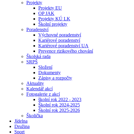
Projekty
Projekty EU
OP JAK
Projekty KÚ LK
Školní projekty
Poradenství
Výchovné poradenství
Kariérové poradenství
Kariérové poradenství UA
Prevence rizikového chování
Školská rada
SRPŠ
Složení
Dokumenty
Zápisy a rozpočty
Aktuality
Kalendář akcí
Fotogalerie z akcí
školní rok 2022 - 2023
Školní rok 2024-2025
Školní rok 2025-2026
Školička
Jídelna
Družina
Sport