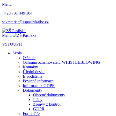
Menu
+420 731 449 104
sekretariat@zspasirskajbc.cz
Menu
VSTOUPIT
Škola
O škole
Ochrana oznamovatelů-WHISTLEBLOWING
Kontakty
Úřední deska
E-podatelna
Povinné informace
Informace k GDPR
Dokumenty
Obecné dokumenty
Plány
Zprávy z kontrol
GDPR
Formuláře