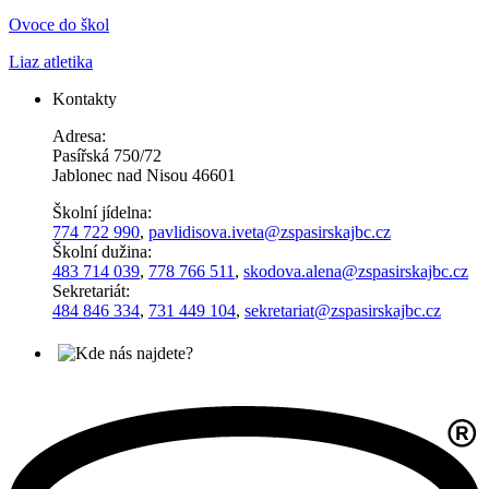
Ovoce do škol
Liaz atletika
Kontakty
Adresa:
Pasířská 750/72
Jablonec nad Nisou 46601
Školní jídelna:
774 722 990
,
pavlidisova.iveta@
zspasirskajbc.cz
Školní dužina:
483 714 039
,
778 766 511
,
skodova.alena
@zspasirskajbc.cz
Sekretariát:
484 846 334
,
731 449 104
,
sekretariat@zspasirskajbc.cz