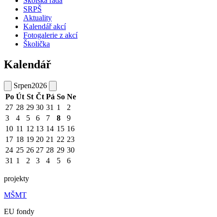
Školská rada
SRPŠ
Aktuality
Kalendář akcí
Fotogalerie z akcí
Školička
Kalendář
Srpen
2026
Po
Út
St
Čt
Pá
So
Ne
27
28
29
30
31
1
2
3
4
5
6
7
8
9
10
11
12
13
14
15
16
17
18
19
20
21
22
23
24
25
26
27
28
29
30
31
1
2
3
4
5
6
projekty
MŠMT
EU fondy