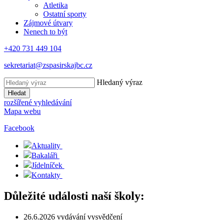
Atletika
Ostatní sporty
Zájmové útvary
Nenech to být
+420 731 449 104
sekretariat@zspasirskajbc.cz
Hledaný výraz
Hledat
rozšířené vyhledávání
Mapa webu
Facebook
Aktuality
Bakaláři
Jídelníček
Kontakty
Důležité události naší školy:
26.6.2026 vydávání vysvědčení