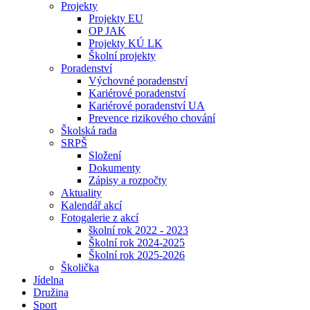
Projekty
Projekty EU
OP JAK
Projekty KÚ LK
Školní projekty
Poradenství
Výchovné poradenství
Kariérové poradenství
Kariérové poradenství UA
Prevence rizikového chování
Školská rada
SRPŠ
Složení
Dokumenty
Zápisy a rozpočty
Aktuality
Kalendář akcí
Fotogalerie z akcí
školní rok 2022 - 2023
Školní rok 2024-2025
Školní rok 2025-2026
Školička
Jídelna
Družina
Sport