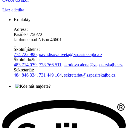
Ovoce do škol
Liaz atletika
Kontakty
Adresa:
Pasířská 750/72
Jablonec nad Nisou 46601
Školní jídelna:
774 722 990
,
pavlidisova.iveta@
zspasirskajbc.cz
Školní dužina:
483 714 039
,
778 766 511
,
skodova.alena
@zspasirskajbc.cz
Sekretariát:
484 846 334
,
731 449 104
,
sekretariat@zspasirskajbc.cz