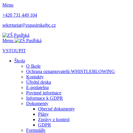
Menu
+420 731 449 104
sekretariat@zspasirskajbc.cz
Menu
VSTOUPIT
Škola
O škole
Ochrana oznamovatelů-WHISTLEBLOWING
Kontakty
Úřední deska
E-podatelna
Povinné informace
Informace k GDPR
Dokumenty
Obecné dokumenty
Plány
Zprávy z kontrol
GDPR
Formuláře