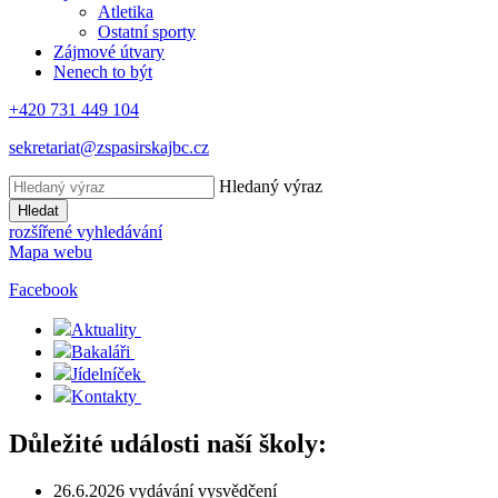
Atletika
Ostatní sporty
Zájmové útvary
Nenech to být
+420 731 449 104
sekretariat@zspasirskajbc.cz
Hledaný výraz
Hledat
rozšířené vyhledávání
Mapa webu
Facebook
Aktuality
Bakaláři
Jídelníček
Kontakty
Důležité události naší školy:
26.6.2026 vydávání vysvědčení