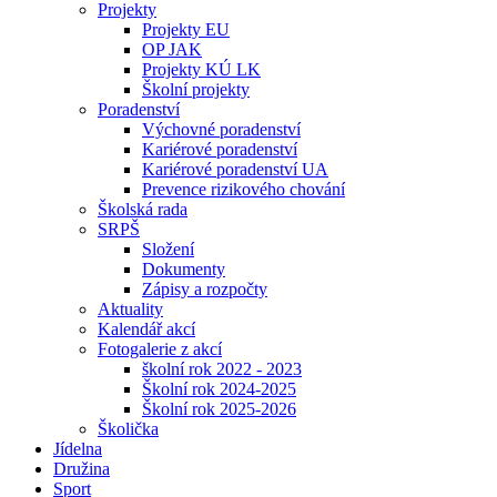
Projekty
Projekty EU
OP JAK
Projekty KÚ LK
Školní projekty
Poradenství
Výchovné poradenství
Kariérové poradenství
Kariérové poradenství UA
Prevence rizikového chování
Školská rada
SRPŠ
Složení
Dokumenty
Zápisy a rozpočty
Aktuality
Kalendář akcí
Fotogalerie z akcí
školní rok 2022 - 2023
Školní rok 2024-2025
Školní rok 2025-2026
Školička
Jídelna
Družina
Sport