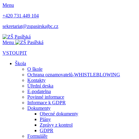
Menu
+420 731 449 104
sekretariat@zspasirskajbc.cz
Menu
VSTOUPIT
Škola
O škole
Ochrana oznamovatelů-WHISTLEBLOWING
Kontakty
Úřední deska
E-podatelna
Povinné informace
Informace k GDPR
Dokumenty
Obecné dokumenty
Plány
Zprávy z kontrol
GDPR
Formuláře