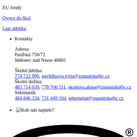
EU fondy
Ovoce do škol
Liaz atletika
Kontakty
Adresa:
Pasířská 750/72
Jablonec nad Nisou 46601
Školní jídelna:
774 722 990
,
pavlidisova.iveta@
zspasirskajbc.cz
Školní dužina:
483 714 039
,
778 766 511
,
skodova.alena
@zspasirskajbc.cz
Sekretariát:
484 846 334
,
731 449 104
,
sekretariat@zspasirskajbc.cz