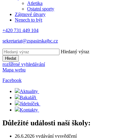
Atletika
Ostatní sporty
Zájmové útvary
Nenech to být
+420 731 449 104
sekretariat@zspasirskajbc.cz
Hledaný výraz
Hledat
rozšířené vyhledávání
Mapa webu
Facebook
Aktuality
Bakaláři
Jídelníček
Kontakty
Důležité události naší školy:
26.6.2026 vydávání vysvědčení