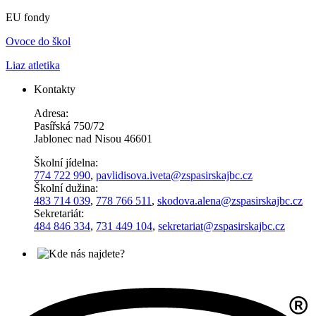
EU fondy
Ovoce do škol
Liaz atletika
Kontakty
Adresa:
Pasířská 750/72
Jablonec nad Nisou 46601
Školní jídelna:
774 722 990
,
pavlidisova.iveta@
zspasirskajbc.cz
Školní dužina:
483 714 039
,
778 766 511
,
skodova.alena
@zspasirskajbc.cz
Sekretariát:
484 846 334
,
731 449 104
,
sekretariat@zspasirskajbc.cz