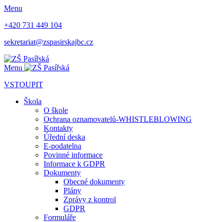
Menu
+420 731 449 104
sekretariat@zspasirskajbc.cz
Menu
VSTOUPIT
Škola
O škole
Ochrana oznamovatelů-WHISTLEBLOWING
Kontakty
Úřední deska
E-podatelna
Povinné informace
Informace k GDPR
Dokumenty
Obecné dokumenty
Plány
Zprávy z kontrol
GDPR
Formuláře