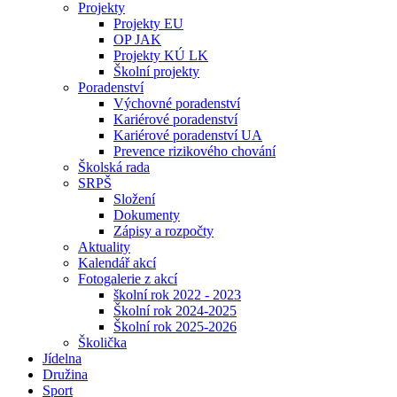
Projekty
Projekty EU
OP JAK
Projekty KÚ LK
Školní projekty
Poradenství
Výchovné poradenství
Kariérové poradenství
Kariérové poradenství UA
Prevence rizikového chování
Školská rada
SRPŠ
Složení
Dokumenty
Zápisy a rozpočty
Aktuality
Kalendář akcí
Fotogalerie z akcí
školní rok 2022 - 2023
Školní rok 2024-2025
Školní rok 2025-2026
Školička
Jídelna
Družina
Sport