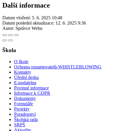
Další informace
Datum vložení:
5. 6. 2025 10:48
Datum poslední aktualizace:
12. 6. 2025 9:36
Autor:
Správce Webu
Škola
O škole
Ochrana oznamovatelů-WHISTLEBLOWING
Kontakty
Úřední deska
E-podatelna
Povinné informace
Informace k GDPR
Dokumenty
Formuláře
Projekty
Poradenství
Školská rada
SRPŠ
Aktuality