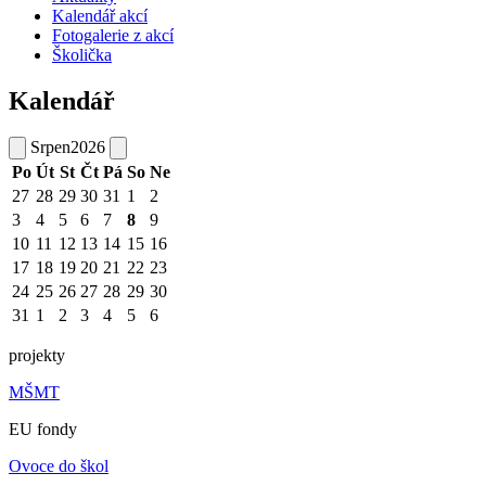
Kalendář akcí
Fotogalerie z akcí
Školička
Kalendář
Srpen
2026
Po
Út
St
Čt
Pá
So
Ne
27
28
29
30
31
1
2
3
4
5
6
7
8
9
10
11
12
13
14
15
16
17
18
19
20
21
22
23
24
25
26
27
28
29
30
31
1
2
3
4
5
6
projekty
MŠMT
EU fondy
Ovoce do škol