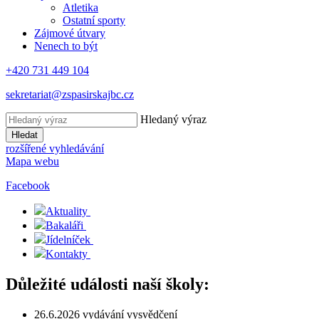
Atletika
Ostatní sporty
Zájmové útvary
Nenech to být
+420 731 449 104
sekretariat@zspasirskajbc.cz
Hledaný výraz
Hledat
rozšířené vyhledávání
Mapa webu
Facebook
Aktuality
Bakaláři
Jídelníček
Kontakty
Důležité události naší školy:
26.6.2026 vydávání vysvědčení