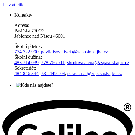
Liaz atletika
Kontakty
Adresa:
Pasířská 750/72
Jablonec nad Nisou 46601
Školní jídelna:
774 722 990
,
pavlidisova.iveta@
zspasirskajbc.cz
Školní dužina:
483 714 039
,
778 766 511
,
skodova.alena
@zspasirskajbc.cz
Sekretariát:
484 846 334
,
731 449 104
,
sekretariat@zspasirskajbc.cz