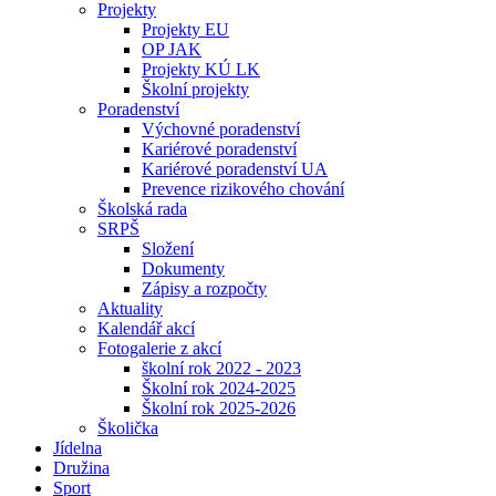
Projekty
Projekty EU
OP JAK
Projekty KÚ LK
Školní projekty
Poradenství
Výchovné poradenství
Kariérové poradenství
Kariérové poradenství UA
Prevence rizikového chování
Školská rada
SRPŠ
Složení
Dokumenty
Zápisy a rozpočty
Aktuality
Kalendář akcí
Fotogalerie z akcí
školní rok 2022 - 2023
Školní rok 2024-2025
Školní rok 2025-2026
Školička
Jídelna
Družina
Sport