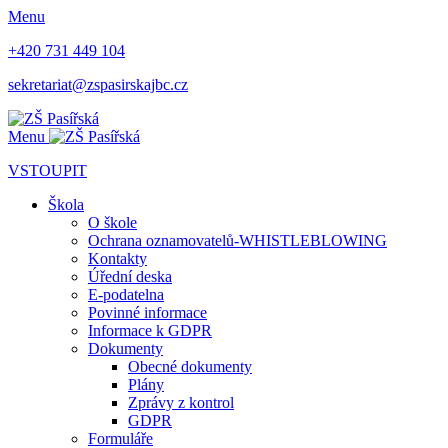
Menu
+420 731 449 104
sekretariat@zspasirskajbc.cz
Menu
VSTOUPIT
Škola
O škole
Ochrana oznamovatelů-WHISTLEBLOWING
Kontakty
Úřední deska
E-podatelna
Povinné informace
Informace k GDPR
Dokumenty
Obecné dokumenty
Plány
Zprávy z kontrol
GDPR
Formuláře