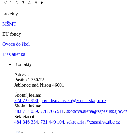
31
1
2
3
4
5
6
projekty
MŠMT
EU fondy
Ovoce do škol
Liaz atletika
Kontakty
Adresa:
Pasířská 750/72
Jablonec nad Nisou 46601
Školní jídelna:
774 722 990
,
pavlidisova.iveta@
zspasirskajbc.cz
Školní dužina:
483 714 039
,
778 766 511
,
skodova.alena
@zspasirskajbc.cz
Sekretariát:
484 846 334
,
731 449 104
,
sekretariat@zspasirskajbc.cz