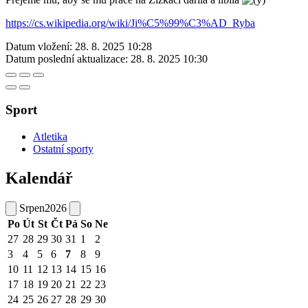
https://cs.wikipedia.org/wiki/Ji%C5%99%C3%AD_Ryba
Datum vložení:
28. 8. 2025 10:28
Datum poslední aktualizace:
28. 8. 2025 10:30
Sport
Atletika
Ostatní sporty
Kalendář
Srpen
2026
Po
Út
St
Čt
Pá
So
Ne
27
28
29
30
31
1
2
3
4
5
6
7
8
9
10
11
12
13
14
15
16
17
18
19
20
21
22
23
24
25
26
27
28
29
30