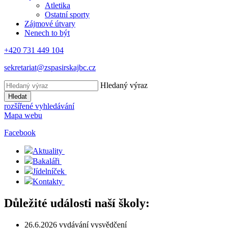
Atletika
Ostatní sporty
Zájmové útvary
Nenech to být
+420 731 449 104
sekretariat@zspasirskajbc.cz
Hledaný výraz
Hledat
rozšířené vyhledávání
Mapa webu
Facebook
Aktuality
Bakaláři
Jídelníček
Kontakty
Důležité události naší školy:
26.6.2026 vydávání vysvědčení