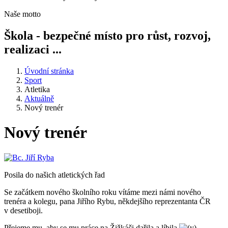
Naše motto
Škola - bezpečné místo pro růst, rozvoj,
realizaci ...
Úvodní stránka
Sport
Atletika
Aktuálně
Nový trenér
Nový trenér
Posila do našich atletických řad
Se začátkem nového školního roku vítáme mezi námi nového
trenéra a kolegu, pana Jiřího Rybu, někdejšího reprezentanta ČR
v desetiboji.
Přejeme mu, aby se mu práce na Žižkáči dařila a líbila