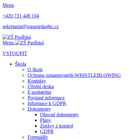
Menu
+420 731 449 104
sekretariat@zspasirskajbc.cz
Menu
VSTOUPIT
Škola
O škole
Ochrana oznamovatelů-WHISTLEBLOWING
Kontakty
Úřední deska
E-podatelna
Povinné informace
Informace k GDPR
Dokumenty
Obecné dokumenty
Plány
Zprávy z kontrol
GDPR
Formuláře