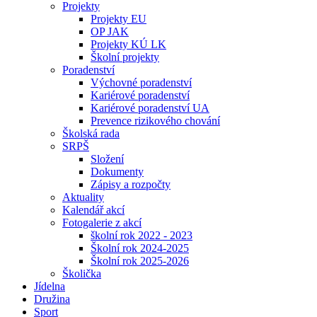
Projekty
Projekty EU
OP JAK
Projekty KÚ LK
Školní projekty
Poradenství
Výchovné poradenství
Kariérové poradenství
Kariérové poradenství UA
Prevence rizikového chování
Školská rada
SRPŠ
Složení
Dokumenty
Zápisy a rozpočty
Aktuality
Kalendář akcí
Fotogalerie z akcí
školní rok 2022 - 2023
Školní rok 2024-2025
Školní rok 2025-2026
Školička
Jídelna
Družina
Sport