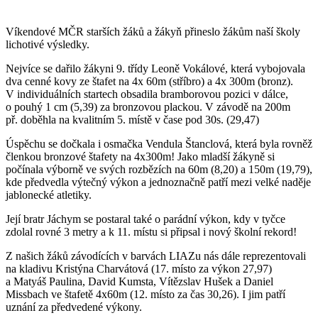
Víkendové MČR starších žáků a žákyň přineslo žákům naší školy
lichotivé výsledky.
Nejvíce se dařilo žákyni 9. třídy Leoně Vokálové, která vybojovala
dva cenné kovy ze štafet na 4x 60m (stříbro) a 4x 300m (bronz).
V individuálních startech obsadila bramborovou pozici v dálce,
o pouhý 1 cm (5,39) za bronzovou plackou. V závodě na 200m
př. doběhla na kvalitním 5. místě v čase pod 30s. (29,47)
Úspěchu se dočkala i osmačka Vendula Štanclová, která byla rovněž
členkou bronzové štafety na 4x300m! Jako mladší žákyně si
počínala výborně ve svých rozbězích na 60m (8,20) a 150m (19,79),
kde předvedla výtečný výkon a jednoznačně patří mezi velké naděje
jablonecké atletiky.
Její bratr Jáchym se postaral také o parádní výkon, kdy v tyčce
zdolal rovné 3 metry a k 11. místu si připsal i nový školní rekord!
Z našich žáků závodících v barvách LIAZu nás dále reprezentovali
na kladivu Kristýna Charvátová (17. místo za výkon 27,97)
a Matyáš Paulina, David Kumsta, Vítězslav Hušek a Daniel
Missbach ve štafetě 4x60m (12. místo za čas 30,26). I jim patří
uznání za předvedené výkony.