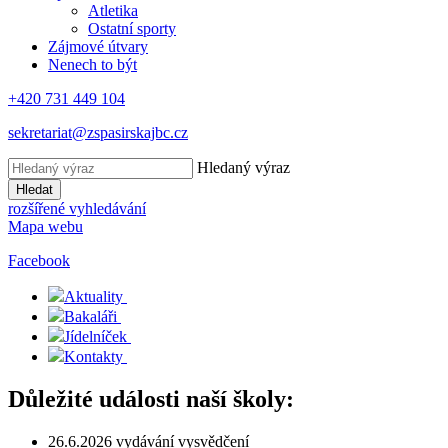
Atletika
Ostatní sporty
Zájmové útvary
Nenech to být
+420 731 449 104
sekretariat@zspasirskajbc.cz
Hledaný výraz
Hledat
rozšířené vyhledávání
Mapa webu
Facebook
Aktuality
Bakaláři
Jídelníček
Kontakty
Důležité události naší školy:
26.6.2026 vydávání vysvědčení