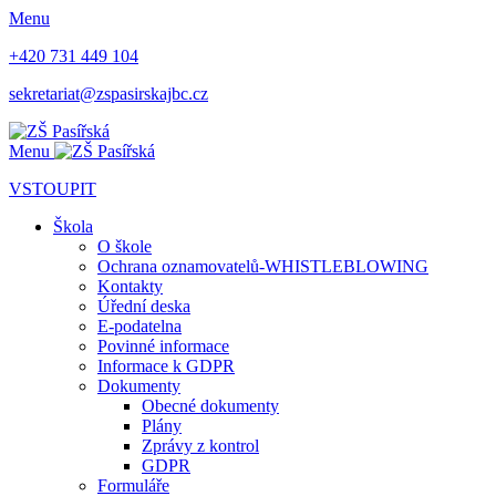
Menu
+420 731 449 104
sekretariat@zspasirskajbc.cz
Menu
VSTOUPIT
Škola
O škole
Ochrana oznamovatelů-WHISTLEBLOWING
Kontakty
Úřední deska
E-podatelna
Povinné informace
Informace k GDPR
Dokumenty
Obecné dokumenty
Plány
Zprávy z kontrol
GDPR
Formuláře