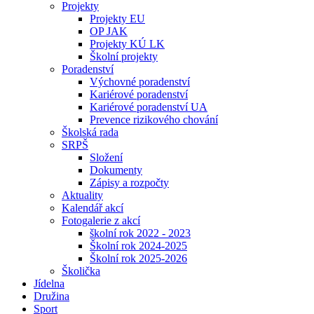
Projekty
Projekty EU
OP JAK
Projekty KÚ LK
Školní projekty
Poradenství
Výchovné poradenství
Kariérové poradenství
Kariérové poradenství UA
Prevence rizikového chování
Školská rada
SRPŠ
Složení
Dokumenty
Zápisy a rozpočty
Aktuality
Kalendář akcí
Fotogalerie z akcí
školní rok 2022 - 2023
Školní rok 2024-2025
Školní rok 2025-2026
Školička
Jídelna
Družina
Sport