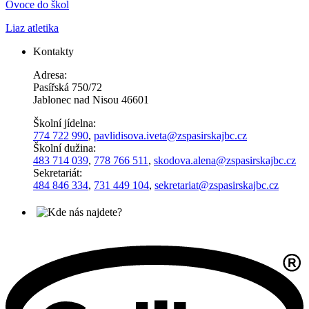
Ovoce do škol
Liaz atletika
Kontakty
Adresa:
Pasířská 750/72
Jablonec nad Nisou 46601
Školní jídelna:
774 722 990
,
pavlidisova.iveta@
zspasirskajbc.cz
Školní dužina:
483 714 039
,
778 766 511
,
skodova.alena
@zspasirskajbc.cz
Sekretariát:
484 846 334
,
731 449 104
,
sekretariat@zspasirskajbc.cz