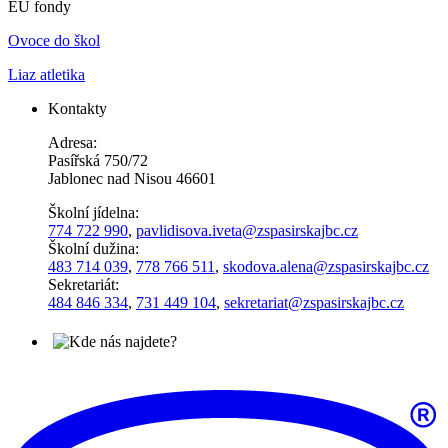
EU fondy
Ovoce do škol
Liaz atletika
Kontakty
Adresa:
Pasířská 750/72
Jablonec nad Nisou 46601
Školní jídelna:
774 722 990
,
pavlidisova.iveta@
zspasirskajbc.cz
Školní dužina:
483 714 039
,
778 766 511
,
skodova.alena
@zspasirskajbc.cz
Sekretariát:
484 846 334
,
731 449 104
,
sekretariat@zspasirskajbc.cz