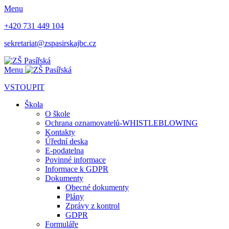
Menu
+420 731 449 104
sekretariat@zspasirskajbc.cz
Menu
VSTOUPIT
Škola
O škole
Ochrana oznamovatelů-WHISTLEBLOWING
Kontakty
Úřední deska
E-podatelna
Povinné informace
Informace k GDPR
Dokumenty
Obecné dokumenty
Plány
Zprávy z kontrol
GDPR
Formuláře