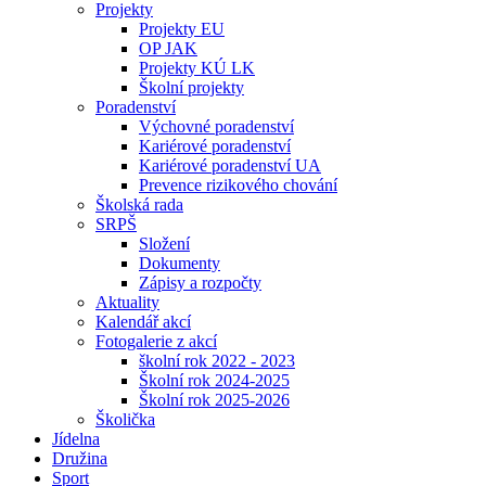
Projekty
Projekty EU
OP JAK
Projekty KÚ LK
Školní projekty
Poradenství
Výchovné poradenství
Kariérové poradenství
Kariérové poradenství UA
Prevence rizikového chování
Školská rada
SRPŠ
Složení
Dokumenty
Zápisy a rozpočty
Aktuality
Kalendář akcí
Fotogalerie z akcí
školní rok 2022 - 2023
Školní rok 2024-2025
Školní rok 2025-2026
Školička
Jídelna
Družina
Sport