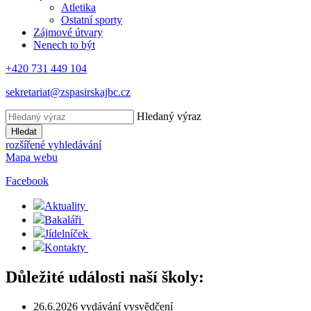
Atletika
Ostatní sporty
Zájmové útvary
Nenech to být
+420 731 449 104
sekretariat@zspasirskajbc.cz
Hledaný výraz
Hledat
rozšířené vyhledávání
Mapa webu
Facebook
Aktuality
Bakaláři
Jídelníček
Kontakty
Důležité události naší školy:
26.6.2026 vydávání vysvědčení