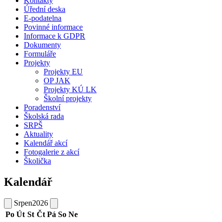
Kontakty
Úřední deska
E-podatelna
Povinné informace
Informace k GDPR
Dokumenty
Formuláře
Projekty
Projekty EU
OP JAK
Projekty KÚ LK
Školní projekty
Poradenství
Školská rada
SRPŠ
Aktuality
Kalendář akcí
Fotogalerie z akcí
Školička
Kalendář
Srpen
2026
Po
Út
St
Čt
Pá
So
Ne