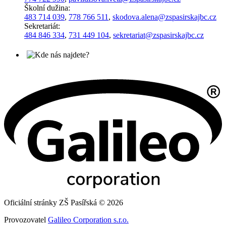
Školní dužina:
483 714 039
,
778 766 511
,
skodova.alena
@zspasirskajbc.cz
Sekretariát:
484 846 334
,
731 449 104
,
sekretariat@zspasirskajbc.cz
Oficiální stránky ZŠ Pasířská © 2026
Provozovatel
Galileo Corporation s.r.o.