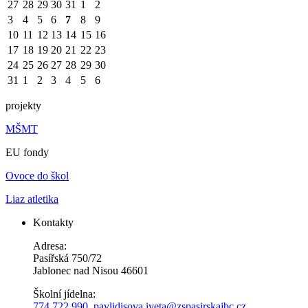
27
28
29
30
31
1
2
3
4
5
6
7
8
9
10
11
12
13
14
15
16
17
18
19
20
21
22
23
24
25
26
27
28
29
30
31
1
2
3
4
5
6
projekty
MŠMT
EU fondy
Ovoce do škol
Liaz atletika
Kontakty
Adresa:
Pasířská 750/72
Jablonec nad Nisou 46601
Školní jídelna:
774 722 990
,
pavlidisova.iveta@
zspasirskajbc.cz