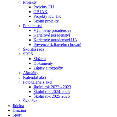
Projekty
Projekty EU
OP JAK
Projekty KÚ LK
Školní projekty
Poradenství
Výchovné poradenství
Kariérové poradenství
Kariérové poradenství UA
Prevence rizikového chování
Školská rada
SRPŠ
Složení
Dokumenty
Zápisy a rozpočty
Aktuality
Kalendář akcí
Fotogalerie z akcí
školní rok 2022 - 2023
Školní rok 2024-2025
Školní rok 2025-2026
Školička
Jídelna
Družina
Sport