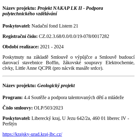
Název projektu:
Projekt NAKAP LK II - Podpora
polytechnického vzdělávání
Poskytovatel:
Nadační fond Listem 21
Registrační číslo:
CZ.02.3.68/0.0/0.0/19-078/0017282
Období realizace:
2021 - 2024
Poskytnuty na základě Smlouvě o výpůjčce a Smlouvě budoucí
darovací stavebnice Boffin, žákovské soupravy Elektrochemie,
cívky, Little Anne QCPR (pro nácvik masáře srdce).
Název projektu:
Geologický projekt
Program:
4.4 Soutěže a podpora talentovaných dětí a mládeže
Číslo smlouvy:
OLP/503/2023
Poskytovatel:
Liberecký kraj, U Jezu 642/2a, 460 01 liberec IV -
Perštýn
https://krajsky-urad.kraj-lbc.cz/