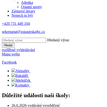
Atletika
Ostatní sporty
Zájmové útvary
Nenech to být
+420 731 449 104
sekretariat@zspasirskajbc.cz
Hledaný výraz
Hledat
rozšířené vyhledávání
Mapa webu
Facebook
Aktuality
Bakaláři
Jídelníček
Kontakty
Důležité události naší školy:
26.6.2026 vydávání vysvědčení