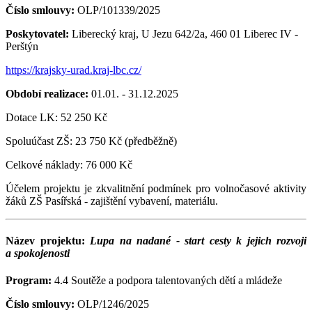
Číslo smlouvy:
OLP/101339/2025
Poskytovatel:
Liberecký kraj, U Jezu 642/2a, 460 01 Liberec IV -
Perštýn
https://krajsky-urad.kraj-lbc.cz/
Období realizace:
01.01. - 31.12.2025
Dotace LK: 52 250 Kč
Spoluúčast ZŠ: 23 750 Kč (předběžně)
Celkové náklady: 76 000 Kč
Účelem projektu je zkvalitnění podmínek pro volnočasové aktivity
žáků ZŠ Pasířská - zajištění vybavení, materiálu.
Název projektu:
Lupa na nadané - start cesty k jejich rozvoji
a spokojenosti
Program:
4.4 Soutěže a podpora talentovaných dětí a mládeže
Číslo smlouvy:
OLP/1246/2025