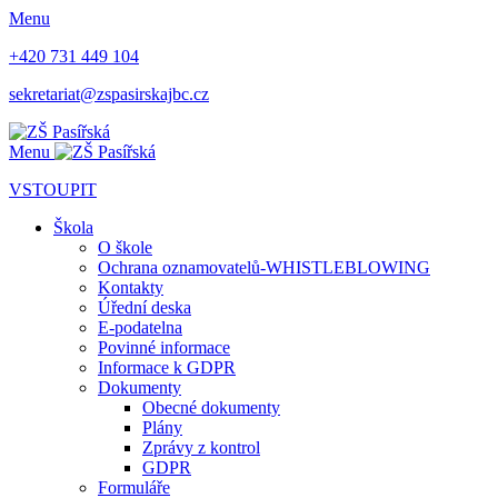
Menu
+420 731 449 104
sekretariat@zspasirskajbc.cz
Menu
VSTOUPIT
Škola
O škole
Ochrana oznamovatelů-WHISTLEBLOWING
Kontakty
Úřední deska
E-podatelna
Povinné informace
Informace k GDPR
Dokumenty
Obecné dokumenty
Plány
Zprávy z kontrol
GDPR
Formuláře