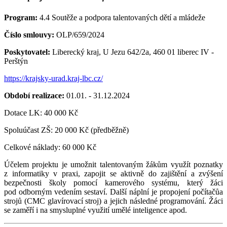
Program:
4.4 Soutěže a podpora talentovaných dětí a mládeže
Číslo smlouvy:
OLP/659/2024
Poskytovatel:
Liberecký kraj, U Jezu 642/2a, 460 01 liberec IV -
Perštýn
https://krajsky-urad.kraj-lbc.cz/
Období realizace:
01.01. - 31.12.2024
Dotace LK: 40 000 Kč
Spoluúčast ZŠ: 20 000 Kč (předběžně)
Celkové náklady: 60 000 Kč
Účelem projektu je umožnit talentovaným žákům využít poznatky
z informatiky v praxi, zapojit se aktivně do zajištění a zvýšení
bezpečnosti školy pomocí kamerového systému, který žáci
pod odborným vedením sestaví. Další náplní je propojení počítačůa
strojů (CMC glavírovací stroj) a jejich následné programování. Žáci
se zaměří i na smysluplné využití umělé inteligence apod.