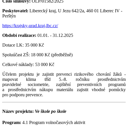
Číslo smlouvy:
OLP/01582/2025
Poskytovatel:
Liberecký kraj, U Jezu 642/2a, 460 01 Liberec IV -
Perštýn
https://krajsky-urad.kraj-lbc.cz/
Období realizace:
01.01. - 31.12.2025
Dotace LK: 35 000 Kč
Spoluúčast ZŠ: 18 000 Kč (předběžně)
Celkové náklady: 53 000 Kč
Účelem projektu je zajistit prevenci rizikového chování žáků -
mapovat klima tříd 5.-8. ročníku prostřednictvím
pravidelné sociometrie, zajištění preventivních programů
a prostřednictvím nákupu materiálu zajistit vhodné pomůcky
pro podporu prevence.
Název projektu:
Ve škole po škole
Program:
4.1 Program volnočasových aktivit