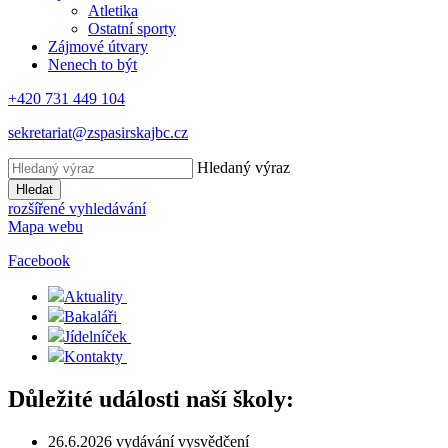
Atletika
Ostatní sporty
Zájmové útvary
Nenech to být
+420 731 449 104
sekretariat@zspasirskajbc.cz
Hledaný výraz
Hledat
rozšířené vyhledávání
Mapa webu
Facebook
Aktuality
Bakaláři
Jídelníček
Kontakty
Důležité události naší školy:
26.6.2026 vydávání vysvědčení