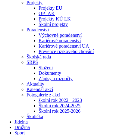
Projekty
Projekty EU
OP JAK
Projekty KÚ LK
Školní projekty
Poradenství
Výchovné poradenství
Kariérové poradenství
Kariérové poradenství UA
Prevence rizikového chování
Školská rada
SRPŠ
Složení
Dokumenty
Zápisy a rozpočty
Aktuality
Kalendář akcí
Fotogalerie z akcí
školní rok 2022 - 2023
Školní rok 2024-2025
Školní rok 2025-2026
Školička
Jídelna
Družina
Sport