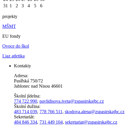
31
1
2
3
4
5
6
projekty
MŠMT
EU fondy
Ovoce do škol
Liaz atletika
Kontakty
Adresa:
Pasířská 750/72
Jablonec nad Nisou 46601
Školní jídelna:
774 722 990
,
pavlidisova.iveta@
zspasirskajbc.cz
Školní dužina:
483 714 039
,
778 766 511
,
skodova.alena
@zspasirskajbc.cz
Sekretariát:
484 846 334
,
731 449 104
,
sekretariat@zspasirskajbc.cz