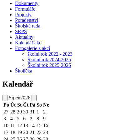
Dokumenty
Formuláře
Projekty
Poradenství
Školská rada
SRPŠ
Aktuality
Kalendář akcí
Fotogalerie z akcí
školní rok 2022 - 2023
Školní rok 2024-2025
Školní rok 2025-2026
Školička
Kalendář
Srpen
2026
Po
Út
St
Čt
Pá
So
Ne
27
28
29
30
31
1
2
3
4
5
6
7
8
9
10
11
12
13
14
15
16
17
18
19
20
21
22
23
24
25
26
27
28
29
30