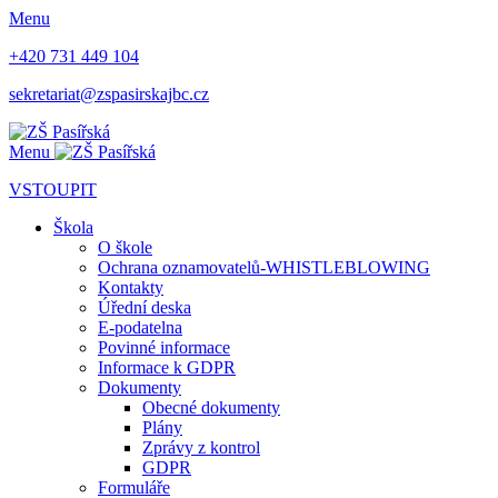
Menu
+420 731 449 104
sekretariat@zspasirskajbc.cz
Menu
VSTOUPIT
Škola
O škole
Ochrana oznamovatelů-WHISTLEBLOWING
Kontakty
Úřední deska
E-podatelna
Povinné informace
Informace k GDPR
Dokumenty
Obecné dokumenty
Plány
Zprávy z kontrol
GDPR
Formuláře