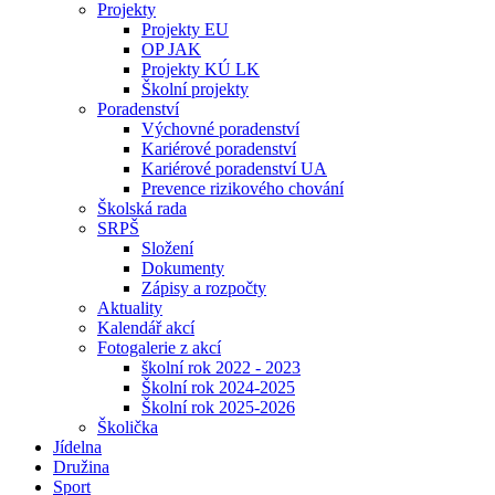
Projekty
Projekty EU
OP JAK
Projekty KÚ LK
Školní projekty
Poradenství
Výchovné poradenství
Kariérové poradenství
Kariérové poradenství UA
Prevence rizikového chování
Školská rada
SRPŠ
Složení
Dokumenty
Zápisy a rozpočty
Aktuality
Kalendář akcí
Fotogalerie z akcí
školní rok 2022 - 2023
Školní rok 2024-2025
Školní rok 2025-2026
Školička
Jídelna
Družina
Sport