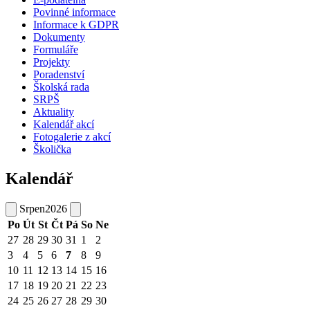
Povinné informace
Informace k GDPR
Dokumenty
Formuláře
Projekty
Poradenství
Školská rada
SRPŠ
Aktuality
Kalendář akcí
Fotogalerie z akcí
Školička
Kalendář
Srpen
2026
Po
Út
St
Čt
Pá
So
Ne
27
28
29
30
31
1
2
3
4
5
6
7
8
9
10
11
12
13
14
15
16
17
18
19
20
21
22
23
24
25
26
27
28
29
30