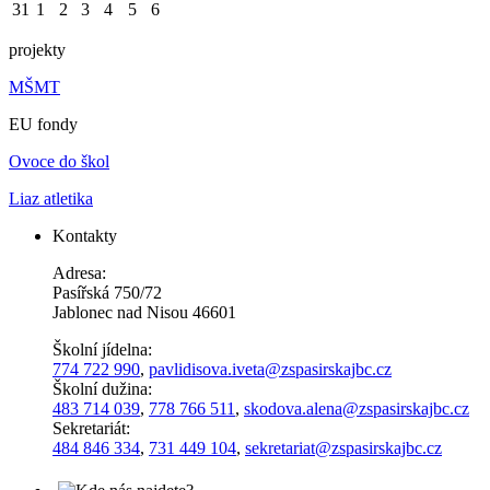
31
1
2
3
4
5
6
projekty
MŠMT
EU fondy
Ovoce do škol
Liaz atletika
Kontakty
Adresa:
Pasířská 750/72
Jablonec nad Nisou 46601
Školní jídelna:
774 722 990
,
pavlidisova.iveta@
zspasirskajbc.cz
Školní dužina:
483 714 039
,
778 766 511
,
skodova.alena
@zspasirskajbc.cz
Sekretariát:
484 846 334
,
731 449 104
,
sekretariat@zspasirskajbc.cz