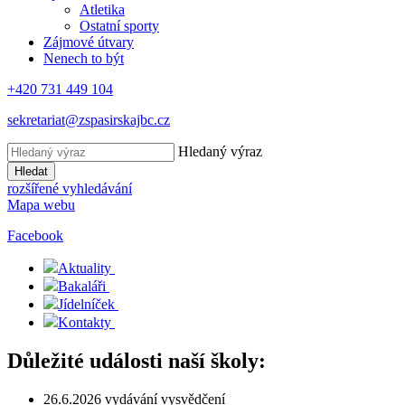
Atletika
Ostatní sporty
Zájmové útvary
Nenech to být
+420 731 449 104
sekretariat@zspasirskajbc.cz
Hledaný výraz
Hledat
rozšířené vyhledávání
Mapa webu
Facebook
Aktuality
Bakaláři
Jídelníček
Kontakty
Důležité události naší školy:
26.6.2026 vydávání vysvědčení