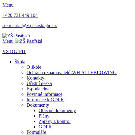
Menu
+420 731 449 104
sekretariat@zspasirskajbc.cz
Menu
VSTOUPIT
Škola
O škole
Ochrana oznamovatelů-WHISTLEBLOWING
Kontakty
Úřední deska
E-podatelna
Povinné informace
Informace k GDPR
Dokumenty
Obecné dokumenty
Plány
Zprávy z kontrol
GDPR
Formuláře