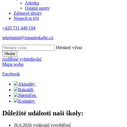
Atletika
Ostatní sporty
Zájmové útvary
Nenech to být
+420 731 449 104
sekretariat@zspasirskajbc.cz
Hledaný výraz
Hledat
rozšířené vyhledávání
Mapa webu
Facebook
Aktuality
Bakaláři
Jídelníček
Kontakty
Důležité události naší školy:
26.6.2026 vydávání vysvědčení