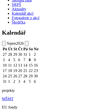
Školská rada
SRPŠ
Aktuality
Kalendář akcí
Fotogalerie z akcí
Školička
Kalendář
Srpen
2026
Po
Út
St
Čt
Pá
So
Ne
27
28
29
30
31
1
2
3
4
5
6
7
8
9
10
11
12
13
14
15
16
17
18
19
20
21
22
23
24
25
26
27
28
29
30
31
1
2
3
4
5
6
projekty
MŠMT
EU fondy