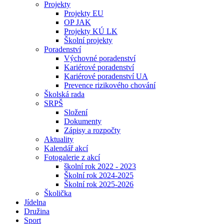
Projekty
Projekty EU
OP JAK
Projekty KÚ LK
Školní projekty
Poradenství
Výchovné poradenství
Kariérové poradenství
Kariérové poradenství UA
Prevence rizikového chování
Školská rada
SRPŠ
Složení
Dokumenty
Zápisy a rozpočty
Aktuality
Kalendář akcí
Fotogalerie z akcí
školní rok 2022 - 2023
Školní rok 2024-2025
Školní rok 2025-2026
Školička
Jídelna
Družina
Sport