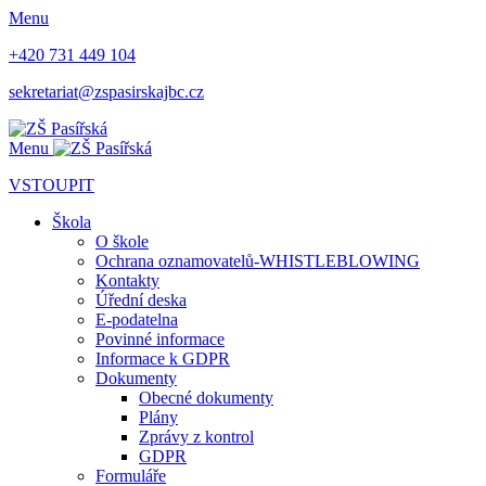
Menu
+420 731 449 104
sekretariat@zspasirskajbc.cz
Menu
VSTOUPIT
Škola
O škole
Ochrana oznamovatelů-WHISTLEBLOWING
Kontakty
Úřední deska
E-podatelna
Povinné informace
Informace k GDPR
Dokumenty
Obecné dokumenty
Plány
Zprávy z kontrol
GDPR
Formuláře