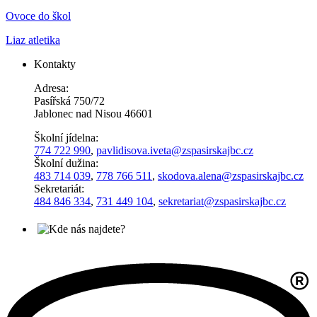
Ovoce do škol
Liaz atletika
Kontakty
Adresa:
Pasířská 750/72
Jablonec nad Nisou 46601
Školní jídelna:
774 722 990
,
pavlidisova.iveta@
zspasirskajbc.cz
Školní dužina:
483 714 039
,
778 766 511
,
skodova.alena
@zspasirskajbc.cz
Sekretariát:
484 846 334
,
731 449 104
,
sekretariat@zspasirskajbc.cz