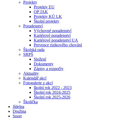
Projekty
Projekty EU
OP JAK
Projekty KÚ LK
Školní projekty
Poradenství
Výchovné poradenství
Kariérové poradenství
Kariérové poradenství UA
Prevence rizikového chování
Školská rada
SRPŠ
Složení
Dokumenty
Zápisy a rozpočty
Aktuality
Kalendář akcí
Fotogalerie z akcí
školní rok 2022 - 2023
Školní rok 2024-2025
Školní rok 2025-2026
Školička
Jídelna
Družina
Sport