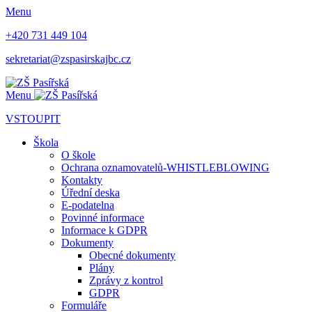
Menu
+420 731 449 104
sekretariat@zspasirskajbc.cz
Menu
VSTOUPIT
Škola
O škole
Ochrana oznamovatelů-WHISTLEBLOWING
Kontakty
Úřední deska
E-podatelna
Povinné informace
Informace k GDPR
Dokumenty
Obecné dokumenty
Plány
Zprávy z kontrol
GDPR
Formuláře