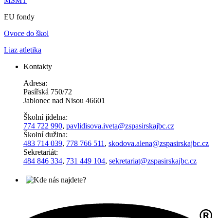
MŠMT
EU fondy
Ovoce do škol
Liaz atletika
Kontakty
Adresa:
Pasířská 750/72
Jablonec nad Nisou 46601
Školní jídelna:
774 722 990
,
pavlidisova.iveta@
zspasirskajbc.cz
Školní dužina:
483 714 039
,
778 766 511
,
skodova.alena
@zspasirskajbc.cz
Sekretariát:
484 846 334
,
731 449 104
,
sekretariat@zspasirskajbc.cz