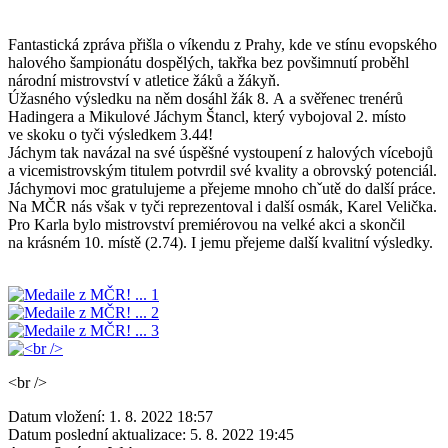
Fantastická zpráva přišla o víkendu z Prahy, kde ve stínu evopského
halového šampionátu dospělých, takřka bez povšimnutí proběhl
národní mistrovství v atletice žáků a žákyň.
Úžasného výsledku na něm dosáhl žák 8. A a svěřenec trenérů
Hadingera a Mikulové Jáchym Štancl, který vybojoval 2. místo
ve skoku o tyči výsledkem 3.44!
Jáchym tak navázal na své úspěšné vystoupení z halových vícebojů
a vicemistrovským titulem potvrdil své kvality a obrovský potenciál.
Jáchymovi moc gratulujeme a přejeme mnoho chˇutě do další práce.
Na MČR nás však v tyči reprezentoval i další osmák, Karel Velička.
Pro Karla bylo mistrovství premiérovou na velké akci a skončil
na krásném 10. místě (2.74). I jemu přejeme další kvalitní výsledky.
<br />
Datum vložení:
1. 8. 2022 18:57
Datum poslední aktualizace:
5. 8. 2022 19:45