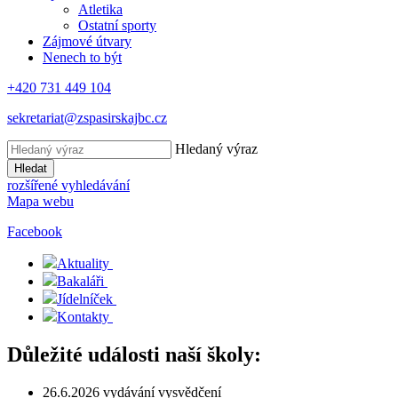
Atletika
Ostatní sporty
Zájmové útvary
Nenech to být
+420 731 449 104
sekretariat@zspasirskajbc.cz
Hledaný výraz
Hledat
rozšířené vyhledávání
Mapa webu
Facebook
Aktuality
Bakaláři
Jídelníček
Kontakty
Důležité události naší školy:
26.6.2026 vydávání vysvědčení