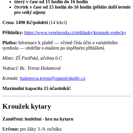
úterý v čase od 15 hodin do 16 hodin
čtvrtek v čase od 15 hodin do 16 hodin
(přidán další termín
pro velký zájem)
Cena: 1490 Kč/pololetí
(14 lekcí)
Přihlášky:
https://www.veselaveda.cz/prihlasky/krouzek-vedecky
Platba:
Informace k platbě — včetně čísla účtu a variabilního
symbolu — obdržíte e-mailem po úspěšném přihlášení.
Místo: ZŠ Pasířská, učebna 6.C
Vedoucí: Bc. Tereza Halamová
Kontakt:
halamova.tereza@zspasirskajbc.cz
Maximální kapacita 15 účastníků!
Kroužek kytary
Zaměření: hudební - hra na kytaru
Určeno:
pro žáky 3.-9. ročníku