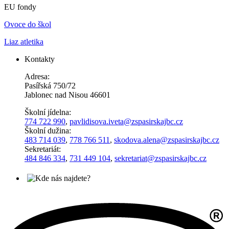
EU fondy
Ovoce do škol
Liaz atletika
Kontakty
Adresa:
Pasířská 750/72
Jablonec nad Nisou 46601
Školní jídelna:
774 722 990
,
pavlidisova.iveta@
zspasirskajbc.cz
Školní dužina:
483 714 039
,
778 766 511
,
skodova.alena
@zspasirskajbc.cz
Sekretariát:
484 846 334
,
731 449 104
,
sekretariat@zspasirskajbc.cz