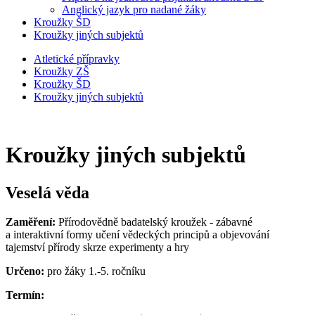
Anglický jazyk pro nadané žáky
Kroužky ŠD
Kroužky jiných subjektů
Atletické přípravky
Kroužky ZŠ
Kroužky ŠD
Kroužky jiných subjektů
Kroužky jiných subjektů
Veselá věda
Zaměření:
Přírodovědně badatelský kroužek - zábavné
a interaktivní formy učení vědeckých principů a objevování
tajemství přírody skrze experimenty a hry
Určeno:
pro žáky 1.-5. ročníku
Termín: