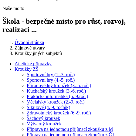
Naše motto
Škola - bezpečné místo pro růst, rozvoj,
realizaci ...
Úvodní stránka
Zájmové útvary
Kroužky jiných subjektů
Atletické přípravky
Kroužky ZŠ
Sportovní hry (1.-3. roč.)
Sportovní hry (4.-5. roč.)
Přírodovědný kroužek (3.-5. roč.)
Kuchařský kroužek (3.-6. roč.)
Praktická informatika (5.-9.roč.)
Včelařský kroužek (2.-9. roč.)
Šikulové (4.-9. ročník)
Zdravotnický kroužek (6.-9. roč.)
Šachový kroužek
Výtvarný kroužek
Příprava na jednotnou přijímací zkoušku z M
Příprava na jednotnou přijímací zkoušku z ČJ