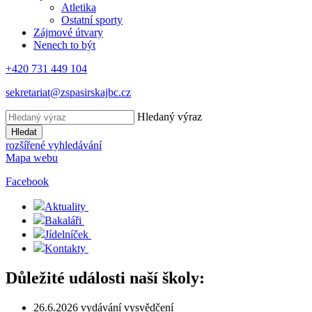
Atletika
Ostatní sporty
Zájmové útvary
Nenech to být
+420 731 449 104
sekretariat@zspasirskajbc.cz
Hledaný výraz
Hledat
rozšířené vyhledávání
Mapa webu
Facebook
Aktuality
Bakaláři
Jídelníček
Kontakty
Důležité události naší školy:
26.6.2026 vydávání vysvědčení