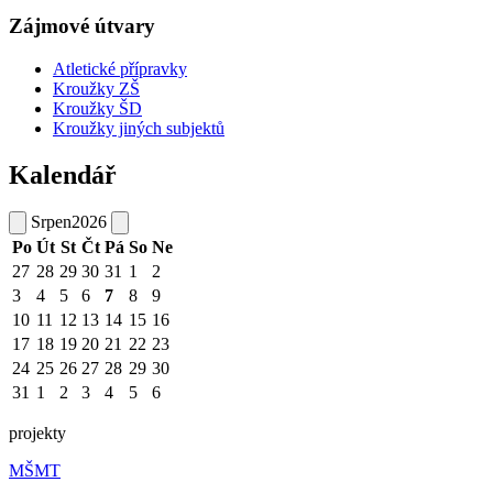
Zájmové útvary
Atletické přípravky
Kroužky ZŠ
Kroužky ŠD
Kroužky jiných subjektů
Kalendář
Srpen
2026
Po
Út
St
Čt
Pá
So
Ne
27
28
29
30
31
1
2
3
4
5
6
7
8
9
10
11
12
13
14
15
16
17
18
19
20
21
22
23
24
25
26
27
28
29
30
31
1
2
3
4
5
6
projekty
MŠMT