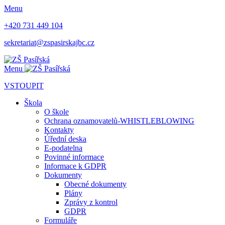
Menu
+420 731 449 104
sekretariat@zspasirskajbc.cz
Menu
VSTOUPIT
Škola
O škole
Ochrana oznamovatelů-WHISTLEBLOWING
Kontakty
Úřední deska
E-podatelna
Povinné informace
Informace k GDPR
Dokumenty
Obecné dokumenty
Plány
Zprávy z kontrol
GDPR
Formuláře