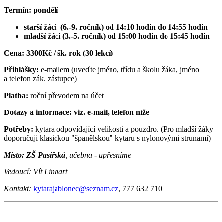
Termín: pondělí
starší žáci (6.-9. ročník) od 14:10 hodin do 14:55 hodin
mladší žáci (3.-5. ročník) od 15:00 hodin do 15:45 hodin
Cena: 3300Kč / šk. rok (30 lekcí)
Přihlášky:
e-mailem (uveďte jméno, třídu a školu žáka, jméno
a telefon zák. zástupce)
Platba:
roční převodem na účet
Dotazy a informace: viz. e-mail, telefon níže
Potřeby:
kytara odpovídající velikosti a pouzdro. (Pro mladší žáky
doporučuji klasickou "španělskou" kytaru s nylonovými strunami)
Místo: ZŠ Pasířská
, učebna - upřesníme
Vedoucí: Vít Linhart
Kontakt:
kytarajablonec@
seznam.cz
, 777 632 710