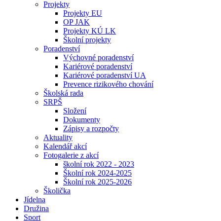
Projekty
Projekty EU
OP JAK
Projekty KÚ LK
Školní projekty
Poradenství
Výchovné poradenství
Kariérové poradenství
Kariérové poradenství UA
Prevence rizikového chování
Školská rada
SRPŠ
Složení
Dokumenty
Zápisy a rozpočty
Aktuality
Kalendář akcí
Fotogalerie z akcí
školní rok 2022 - 2023
Školní rok 2024-2025
Školní rok 2025-2026
Školička
Jídelna
Družina
Sport