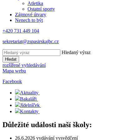
Atletika
Ostatní sporty
Zájmové útvary
Nenech to být
+420 731 449 104
sekretariat@zspasirskajbc.cz
Hledaný výraz
Hledat
rozšířené vyhledávání
Mapa webu
Facebook
Aktuality
Bakaláři
Jídelníček
Kontakty
Důležité události naší školy:
26.6.2026 vydávání vysvědčení