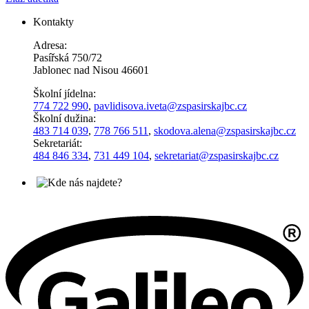
Kontakty
Adresa:
Pasířská 750/72
Jablonec nad Nisou 46601
Školní jídelna:
774 722 990
,
pavlidisova.iveta@
zspasirskajbc.cz
Školní dužina:
483 714 039
,
778 766 511
,
skodova.alena
@zspasirskajbc.cz
Sekretariát:
484 846 334
,
731 449 104
,
sekretariat@zspasirskajbc.cz