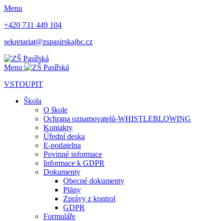
Menu
+420 731 449 104
sekretariat@zspasirskajbc.cz
Menu
VSTOUPIT
Škola
O škole
Ochrana oznamovatelů-WHISTLEBLOWING
Kontakty
Úřední deska
E-podatelna
Povinné informace
Informace k GDPR
Dokumenty
Obecné dokumenty
Plány
Zprávy z kontrol
GDPR
Formuláře