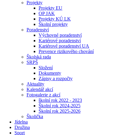
Projekty
Projekty EU
OP JAK
Projekty KÚ LK
Školní projekty
Poradenství
Výchovné poradenství
Kariérové poradenství
Kariérové poradenství UA
Prevence rizikového chování
Školská rada
SRPŠ
Složení
Dokumenty
Zápisy a rozpočty
Aktuality
Kalendář akcí
Fotogalerie z akcí
školní rok 2022 - 2023
Školní rok 2024-2025
Školní rok 2025-2026
Školička
Jídelna
Družina
Sport