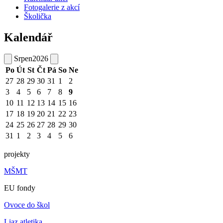
Fotogalerie z akcí
Školička
Kalendář
Srpen
2026
Po
Út
St
Čt
Pá
So
Ne
27
28
29
30
31
1
2
3
4
5
6
7
8
9
10
11
12
13
14
15
16
17
18
19
20
21
22
23
24
25
26
27
28
29
30
31
1
2
3
4
5
6
projekty
MŠMT
EU fondy
Ovoce do škol
Liaz atletika